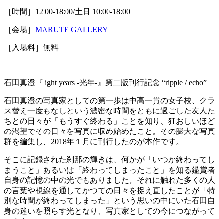
［時間］12:00-18:00/土日 10:00-18:00
［会場］
MARUTE GALLERY
［入場料］無料
石田真澄『light years -光年-』第二版刊行記念 “ripple / echo”
石田真澄の写真家としての第一歩は中高一貫の女子校、クラ
ス替え一度もなしという濃密な時間をともに過ごした友人た
ちとの日々が「もうすぐ終わる」ことを知り、狂おしいほど
の渇望でその日々を写真に収め始めたこと。その膨大な写真
群を編集し、2018年１月に刊行したのが本作です。
そこに記録された刹那の輝きは、何かが「いつか終わってし
まうこと」あるいは「終わってしまったこと」を知る鑑賞者
自身の記憶の中の光でもありました。それに触れた多くの人
の言葉や視線を通してかつての日々を捉え直したことが「特
別な時間が終わってしまった」という思いの中にいた石田自
身の迷いを照らす光となり、写真家としての今につながって