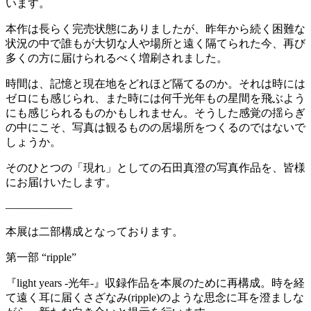
います。
本作は長らく完売状態にありましたが、昨年から続く困難な
状況の中で誰もが大切な人や場所と遠く隔てられた今、再び
多くの方に届けられるべく増刷されました。
時間は、記憶と現在地をどれほど隔てるのか。それは時には
ゼロにも感じられ、また時には何千光年もの星間を飛ぶよう
にも感じられるものかもしれません。そうした感覚の揺らぎ
の中にこそ、写真は観るものの居場所をつくるのではないで
しょうか。
そのひとつの「現れ」としての石田真澄の写真作品を、皆様
にお届けいたします。
——————
本展は二部構成となっております。
第一部 “ripple”
『light years -光年-』収録作品を本展のために再構成。時を経
て遠く耳に届くさざなみ(ripple)のような思念に耳を澄ましな