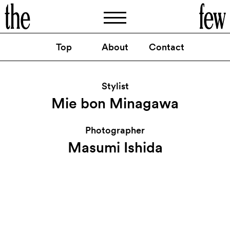
Top
About
Contact
TVCM
キリン一番搾り
：メッセージ篇・
歌篇 （放映終了済み）
Stylist
By
Mie bon Minagawa
Mie bon Minagawa
Photographer
Masumi Ishida
@thefew_artist
Instagram