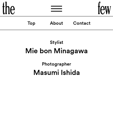
Top
About
Contact
TVCM
ファミリーマート
：
UP
「デッカくおいしさ
新クリスピーチキン」
篇
Stylist
https://www.youtube.com/watch
v
TveAsZolJ6U
?
=
Mie bon Minagawa
By
Mie bon Minagawa
Photographer
Masumi Ishida
@thefew_artist
Instagram