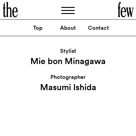
Top
About
Contact
TVCM
湖池屋
スコーン
：
「もっとダンスコーン」篇
https://www.youtube.com/watch
Stylist
v
mR-BpNLUpS0
?
=
Mie bon Minagawa
By
Mie bon Minagawa
Photographer
Masumi Ishida
@thefew_artist
Instagram
@thefewartist
Facebook